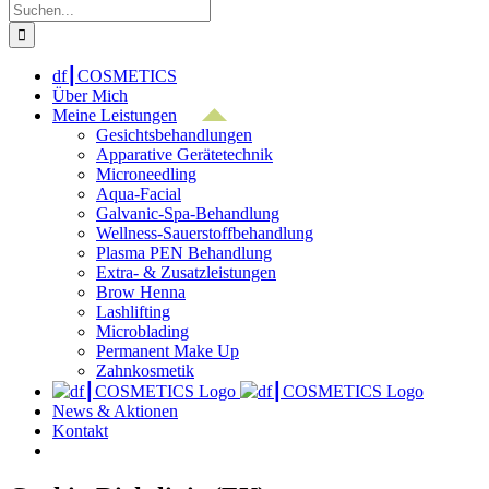
Suche
nach:
df┃COSMETICS
Über Mich
Meine Leistungen
Gesichtsbehandlungen
Apparative Gerätetechnik
Microneedling
Aqua-Facial
Galvanic-Spa-Behandlung
Wellness-Sauerstoffbehandlung
Plasma PEN Behandlung
Extra- & Zusatzleistungen
Brow Henna
Lashlifting
Microblading
Permanent Make Up
Zahnkosmetik
News & Aktionen
Kontakt