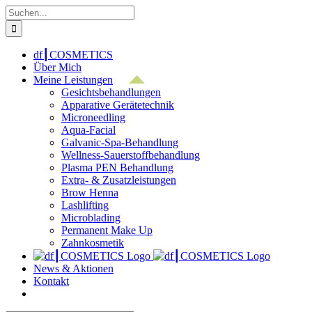
Zum
Suche
Inhalt
nach:
springen
df┃COSMETICS
Über Mich
Meine Leistungen
Gesichtsbehandlungen
Apparative Gerätetechnik
Microneedling
Aqua-Facial
Galvanic-Spa-Behandlung
Wellness-Sauerstoffbehandlung
Plasma PEN Behandlung
Extra- & Zusatzleistungen
Brow Henna
Lashlifting
Microblading
Permanent Make Up
Zahnkosmetik
News & Aktionen
Kontakt