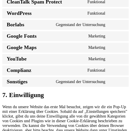
CleanTalk Spam Protect
Funktional
Consent
to
WordPress
Funktional
service
Consent
cleantalk-
to
spam-
Borlabs
Gegenstand der Untersuchung
service
Consent
protect
wordpress
to
Google Fonts
Marketing
service
Consent
borlabs
to
Google Maps
Marketing
service
Consent
google-
to
fonts
YouTube
Marketing
service
Consent
google-
to
maps
Complianz
Funktional
service
Consent
youtube
to
Sonstiges
Gegenstand der Untersuchung
service
Consent
complianz
to
service
7. Einwilligung
sonstiges
Wenn du unsere Website das erste Mal besuchst, zeigen wir dir ein Pop-Up
mit einer Erklärung über Cookies. Sobald du auf „Einstellungen speichern“
klickst, gibst du uns deine Einwilligung alle von dir gewählten Kategorien
von Cookies und Plugins wie in dieser Cookie-Erklärung beschrieben zu
verwenden. Du kannst die Verwendung von Cookies über deinen Browser
deaktivieren, aber bitte beachte, dass unsere Website dann unter Umständen