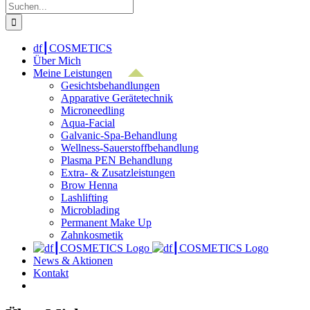
Suche
nach:
df┃COSMETICS
Über Mich
Meine Leistungen
Gesichtsbehandlungen
Apparative Gerätetechnik
Microneedling
Aqua-Facial
Galvanic-Spa-Behandlung
Wellness-Sauerstoffbehandlung
Plasma PEN Behandlung
Extra- & Zusatzleistungen
Brow Henna
Lashlifting
Microblading
Permanent Make Up
Zahnkosmetik
News & Aktionen
Kontakt