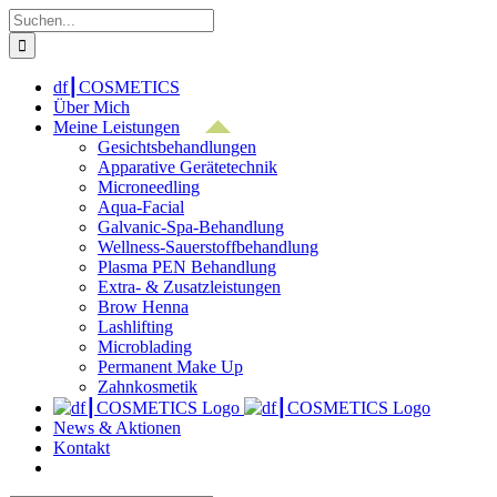
Zum
Suche
Inhalt
nach:
springen
df┃COSMETICS
Über Mich
Meine Leistungen
Gesichtsbehandlungen
Apparative Gerätetechnik
Microneedling
Aqua-Facial
Galvanic-Spa-Behandlung
Wellness-Sauerstoffbehandlung
Plasma PEN Behandlung
Extra- & Zusatzleistungen
Brow Henna
Lashlifting
Microblading
Permanent Make Up
Zahnkosmetik
News & Aktionen
Kontakt