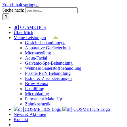
Zum Inhalt springen
Suche nach:
df┃COSMETICS
Über Mich
Meine Leistungen
Gesichtsbehandlungen
Apparative Gerätetechnik
Microneedling
Aqua-Facial
Galvanic-Spa-Behandlung
Wellness-Sauerstoffbehandlung
Plasma PEN Behandlung
Extra- & Zusatzleistungen
Brow Henna
Lashlifting
Microblading
Permanent Make Up
Zahnkosmetik
News & Aktionen
Kontakt