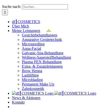
Suche nach:
df┃COSMETICS
Über Mich
Meine Leistungen
Gesichtsbehandlungen
Apparative Gerätetechnik
Microneedling
Aqua-Facial
Galvanic-Spa-Behandlung
Wellness-Sauerstoffbehandlung
Plasma PEN Behandlung
Extra- & Zusatzleistungen
Brow Henna
Lashlifting
Microblading
Permanent Make Up
Zahnkosmetik
News & Aktionen
Kontakt