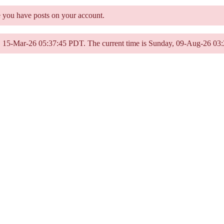
e you have posts on your account.
ay, 15-Mar-26 05:37:45 PDT. The current time is Sunday, 09-Aug-26 03