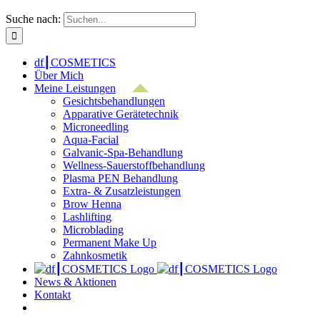
Suche nach:
df┃COSMETICS
Über Mich
Meine Leistungen
Gesichtsbehandlungen
Apparative Gerätetechnik
Microneedling
Aqua-Facial
Galvanic-Spa-Behandlung
Wellness-Sauerstoffbehandlung
Plasma PEN Behandlung
Extra- & Zusatzleistungen
Brow Henna
Lashlifting
Microblading
Permanent Make Up
Zahnkosmetik
News & Aktionen
Kontakt