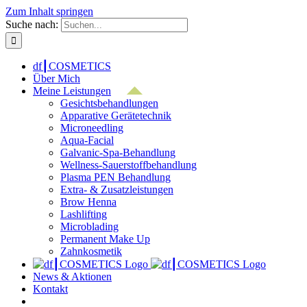
Zum Inhalt springen
Suche nach:
df┃COSMETICS
Über Mich
Meine Leistungen
Gesichtsbehandlungen
Apparative Gerätetechnik
Microneedling
Aqua-Facial
Galvanic-Spa-Behandlung
Wellness-Sauerstoffbehandlung
Plasma PEN Behandlung
Extra- & Zusatzleistungen
Brow Henna
Lashlifting
Microblading
Permanent Make Up
Zahnkosmetik
News & Aktionen
Kontakt